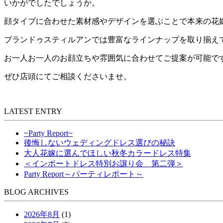
いかがでしたでしょうか。
顔タイプに合わせた素材感やデザインを選ぶことで本来の花
ブランドゥスティルアンでは豊富なラインナップを取り揃え
お一人お一人のお顔立ちや雰囲気に合わせてご提案が可能で
ぜひ店頭にてご相談くださいませ。
LATEST ENTRY
~Party Report~
後悔しないウェディングドレス選びの秘訣
大人花嫁に選んでほしい秋冬カラードレス特集
＜インポートドレス特別お譲り会 第二弾＞
Party Report～パーティレポート～
BLOG ARCHIVES
2026年8月
(1)