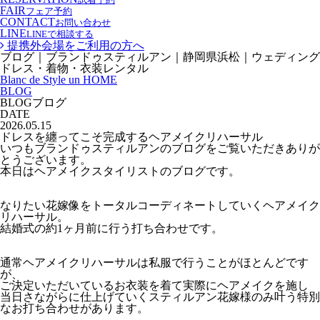
FAIR
フェア予約
CONTACT
お問い合わせ
LINE
LINEで相談する
提携外会場をご利用の方へ
ブログ｜ブランドゥスティルアン｜静岡県浜松｜ウェディング
ドレス・着物・衣装レンタル
Blanc de Style un HOME
BLOG
BLOG
ブログ
DATE
2026.05.15
ドレスを纏ってこそ完成するヘアメイクリハーサル
いつもブランドゥスティルアンのブログをご覧いただきありが
とうございます。
本日はヘアメイクスタイリストのブログです。
なりたい花嫁像をトータルコーディネートしていくヘアメイク
リハーサル。
結婚式の約1ヶ月前に行う打ち合わせです。
通常ヘアメイクリハーサルは私服で行うことがほとんどです
が、
ご決定いただいているお衣装を着て実際にヘアメイクを施し
当日さながらに仕上げていくスティルアン花嫁様のみ叶う特別
なお打ち合わせがあります。