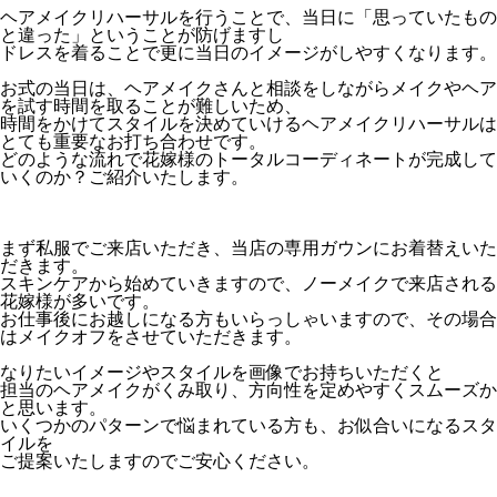
ヘアメイクリハーサルを行うことで、当日に「思っていたもの
と違った」ということが防げますし
ドレスを着ることで更に当日のイメージがしやすくなります。
お式の当日は、ヘアメイクさんと相談をしながらメイクやヘア
を試す時間を取ることが難しいため、
時間をかけてスタイルを決めていけるヘアメイクリハーサルは
とても重要なお打ち合わせです。
どのような流れで花嫁様のトータルコーディネートが完成して
いくのか？ご紹介いたします。
まず私服でご来店いただき、当店の専用ガウンにお着替えいた
だきます。
スキンケアから始めていきますので、ノーメイクで来店される
花嫁様が多いです。
お仕事後にお越しになる方もいらっしゃいますので、その場合
はメイクオフをさせていただきます。
なりたいイメージやスタイルを画像でお持ちいただくと
担当のヘアメイクがくみ取り、方向性を定めやすくスムーズか
と思います。
いくつかのパターンで悩まれている方も、お似合いになるスタ
イルを
ご提案いたしますのでご安心ください。