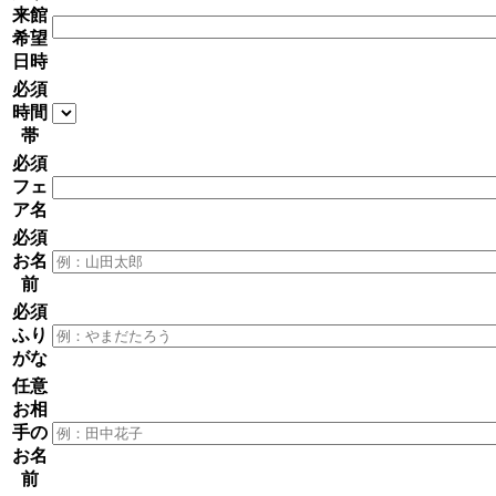
来館
希望
日時
必須
時間
帯
必須
フェ
ア名
必須
お名
前
必須
ふり
がな
任意
お相
手の
お名
前