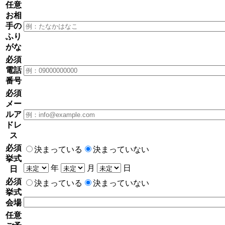
任意
お相
手の
ふり
がな
必須
電話
番号
必須
メー
ルア
ドレ
ス
必須
決まっている
決まっていない
挙式
年
月
日
日
必須
決まっている
決まっていない
挙式
会場
任意