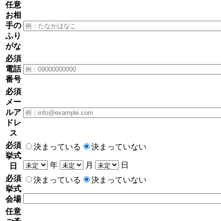
任意
お相
手の
ふり
がな
必須
電話
番号
必須
メー
ルア
ドレ
ス
必須
決まっている
決まっていない
挙式
年
月
日
日
必須
決まっている
決まっていない
挙式
会場
任意