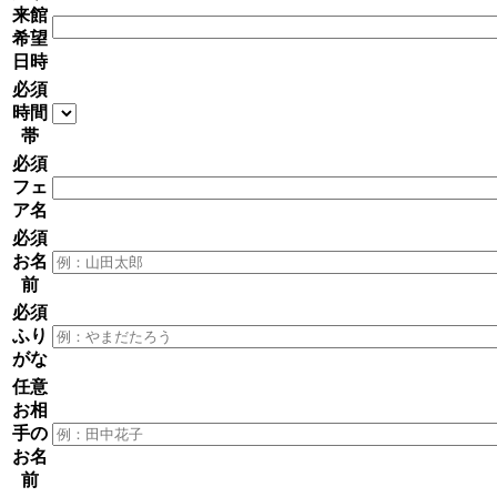
来館
希望
日時
必須
時間
帯
必須
フェ
ア名
必須
お名
前
必須
ふり
がな
任意
お相
手の
お名
前