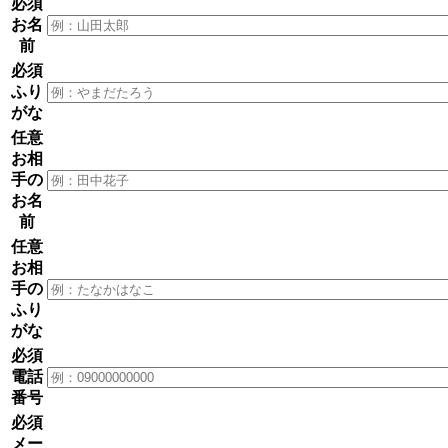
必須
お名
前
必須
ふり
がな
任意
お相
手の
お名
前
任意
お相
手の
ふり
がな
必須
電話
番号
必須
メー