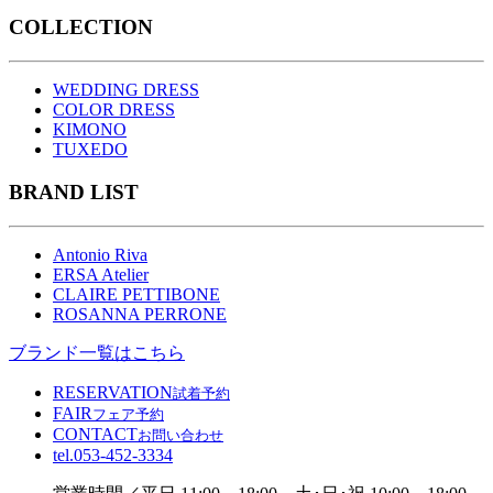
COLLECTION
WEDDING DRESS
COLOR DRESS
KIMONO
TUXEDO
BRAND LIST
Antonio Riva
ERSA Atelier
CLAIRE PETTIBONE
ROSANNA PERRONE
ブランド一覧はこちら
RESERVATION
試着予約
FAIR
フェア予約
CONTACT
お問い合わせ
tel.
053-452-3334