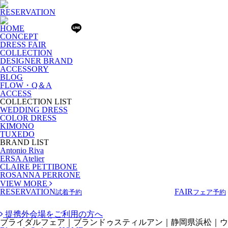
RESERVATION
HOME
CONCEPT
DRESS FAIR
COLLECTION
DESIGNER BRAND
ACCESSORY
BLOG
FLOW・Q＆A
ACCESS
COLLECTION LIST
WEDDING DRESS
COLOR DRESS
KIMONO
TUXEDO
BRAND LIST
Antonio Riva
ERSA Atelier
CLAIRE PETTIBONE
ROSANNA PERRONE
VIEW MORE
RESERVATION
FAIR
試着予約
フェア予約
提携外会場をご利用の方へ
ブライダルフェア｜ブランドゥスティルアン｜静岡県浜松｜ウ