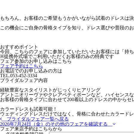
もちろん、お客様のご希望もうかがいながら試着のドレスは決
この機会にご自身の骨格タイプを知り、ドレス選びや普段のお
おすすめポイント
今回、こちらのフェアに参加していただいたお客様には「持ち
※提携外式場でご利用いただくお客様のみの特典です
フェア参加のお申し込みはこちら
フェア予約はこちら
お電話でのお申し込みの方は
TEL.
053-452-3334
ブライダルフェア内容
経験豊富なスタイリストがじっくりヒアリング
アントニオリーヴァやクレアペティボーンなど、ハイセンスな
お客様の骨格タイプに合わせて200着以上のドレスの中からセ
カラードレスも試着可能！
ウェディングドレスだけではなく、骨格に合わせたカラードレ
ブライダルフェア一覧へ戻る
2026年7月24日（金）の
その他のフェアを確認する
フェア来店予約はこちらから