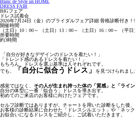
Blanc de Style un HOME
DRESS FAIR
BIGフェア
ドレス試着会
2026年7月24日（金）のブライダルフェア詳細
骨格診断付き！
開催時間
（土日）10：00～
（土日）13：00～
（土日）16：00～
（平日）
所要時間
約3時間
「自分が好きなデザインのドレスを着たい！」
「トレンド感のあるドレスを着たい！」
もちろん、ドレスを選ぶ基準は人それぞれです。
「自分に似合うドレス」
でも、
を見つけられまし
感覚ではなく、
その人が生まれ持った体の「質感」と「ライン
自分の体型に一番「似合う」ドレスを導き出す。
初めてのご来店のお客様に向けたフェアです。
セルフ診断ではありますが、チャートを用いた診断をした後、
お客様の診断結果に合わせた「ドレスシルエット」や「ネック
お似合いになるドレスをご紹介し、ご試着いただきます。