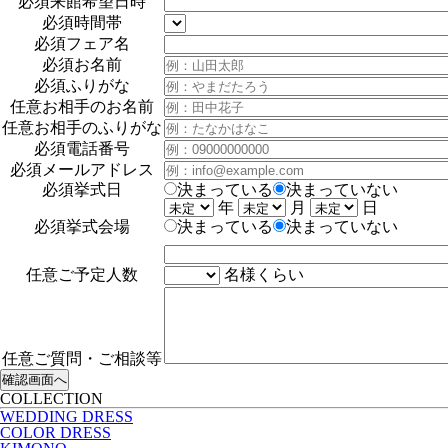
必須
来館希望日時
必須
時間帯
必須
フェア名
必須
お名前
必須
ふりがな
任意
お相手のお名前
任意
お相手のふりがな
必須
電話番号
必須
メールアドレス
必須
挙式日
決まっている
決まっていない
年
月
日
必須
挙式会場
決まっている
決まっていない
任意
ご予定人数
名様くらい
任意
ご質問・ご相談等
COLLECTION
WEDDING DRESS
COLOR DRESS