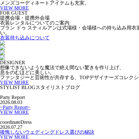
メンズコーディネートアイテムも充実。
VIEW MORE
FOR GUEST
提携会場・提携外会場
衣装レンタルについてのご案内
ブラン ドゥ スティルアンは式場様・会場様への持ち込み用衣
い。
衣装持ち込みについて
DESIGNER
想像できないような魔法で絶え間ない驚きを作り上げ、
息をのむほどに美しい。
ファンタジーと芸術性が共存する、TOPデザイナーズコレク
VIEW MORE
STYLIST BLOG
スタイリストブログ
Party Report
2026.08.03
~Party Report~
VIEW MORE
coordinate
Dress
2026.07.27
後悔しないウェディングドレス選びの秘訣
VIEW MORE