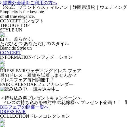
提携外会場をご利用の方へ
【公式】ブランドゥスティルアン｜静岡県浜松｜ウェディング
Simplicity is the keynote
of all true elegance.
CONCEPT
コンセプト
THOUGHT OF
STYLE UN
白く、柔らかく、
ただひとつ あなただけのスタイル
Blanc de Style un
CONCEPT
INFORMATION
インフォメーション
DRESS FAIR
ウェディングドレス フェア
最旬ドレス・着物を試着しませんか？
ドレスフェア毎日開催中！
FAIR CALENDAR
フェアカレンダー
BIG FAIR
ビッグフェア
読み込み中...
＜持ち込み料プレゼントキャンペーン＞
ドレスの持ち込みを検討中の花嫁様へ プレゼント企画！！ 
BIGフェアの開催一覧へ
DRESS FAIR
COLLECTION
ドレスコレクション