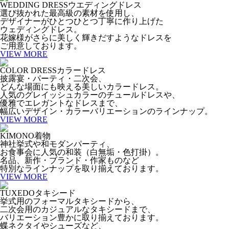
WEDDING DRESS
ウエディングドレス
選び抜かれた最高級の素材を使用し、
デザイナーがひとつひとつ丁寧に作り上げた
ウェディングドレス。
花嫁様がさらに美しく輝きだすようなドレスを
ご用意しております。
VIEW MORE
COLOR DRESS
カラードレス
披露宴・パーティ・二次会、
どんな場面にも映える美しいカラードレス。
人気のグレイッシュカラーのチュールドレスや、
優雅でエレガントなドレスまで、
幅広いデザイン・カラーバリエーションのラインナップ。
VIEW MORE
KIMONO
着物
神社挙式や和モダンパーティ、
お食事会に人気の和装（白無垢・色打掛）。
名品、新作・ブランド・作家ものなど
特別なラインナップを取り揃えております。
VIEW MORE
TUXEDO
タキシード
挙式用のフォーマルタキシードから、
二次会用のカジュアルなタキシードまで、
バリエーション豊かに取り揃えております。
蝶ネクタイやシューズなど、