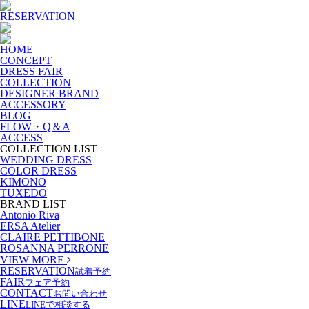
RESERVATION
HOME
CONCEPT
DRESS FAIR
COLLECTION
DESIGNER BRAND
ACCESSORY
BLOG
FLOW・Q＆A
ACCESS
COLLECTION LIST
WEDDING DRESS
COLOR DRESS
KIMONO
TUXEDO
BRAND LIST
Antonio Riva
ERSA Atelier
CLAIRE PETTIBONE
ROSANNA PERRONE
VIEW MORE
RESERVATION
試着予約
FAIR
フェア予約
CONTACT
お問い合わせ
LINE
LINEで相談する